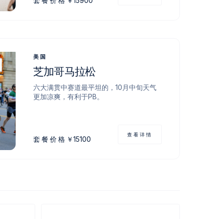
套餐价格
￥
15900
美国
芝加哥马拉松
六大满贯中赛道最平坦的，10月中旬天气
更加凉爽，有利于PB。
查看详情
套餐价格
￥
15100