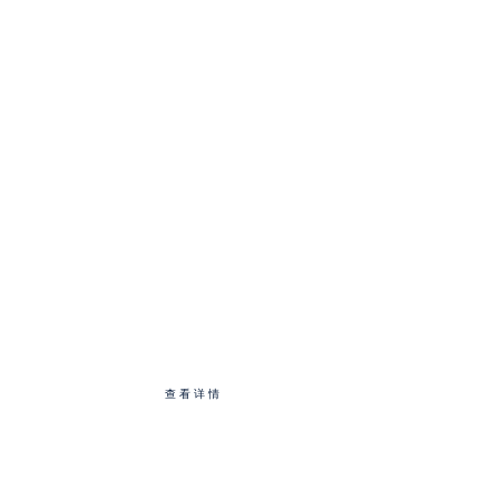
跑者之旅精选
芝加哥马拉松
查看详情